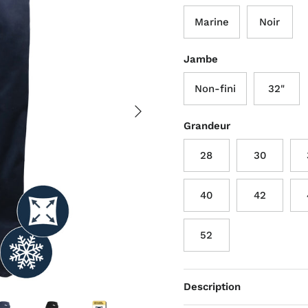
Marine
Noir
Jambe
Non-fini
32"
Suivant
Grandeur
28
30
40
42
52
Description