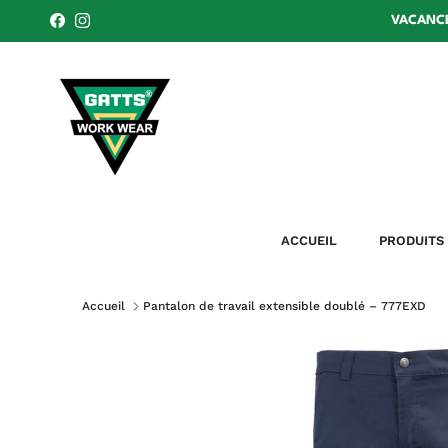
Aller au contenu
VACANCES
Facebook
Instagram
ACCUEIL
PRODUITS
Accueil
Pantalon de travail extensible doublé – 777EXD
Passer aux informations produits