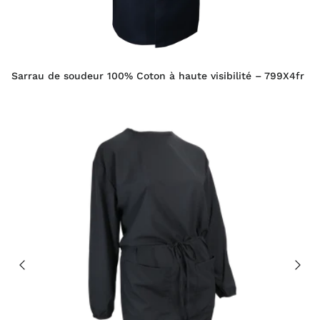
Sarrau de soudeur 100% Coton à haute visibilité – 799X4fr