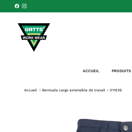
Aller au contenu
Facebook
Instagram
ACCUEIL
PRODUITS
Accueil
Bermuda cargo extensible de travail – 011EXS
Passer aux informations produits