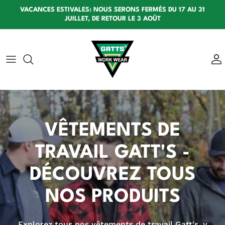
Aller au contenu
VACANCES ESTIVALES: NOUS SERONS FERMÉS DU 17 AU 31
JUILLET, DE RETOUR LE 3 AOÛT
VÊTEMENTS DE
TRAVAIL GATT'S -
DÉCOUVREZ TOUS
NOS PRODUITS
Explorez tous nos vêtements de travail Gatt's, y