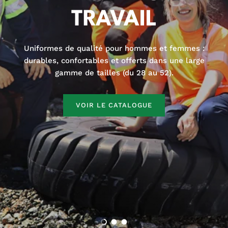
TRAVAIL
Uniformes de qualité pour hommes et femmes :
durables, confortables et offerts dans une large
gamme de tailles (du 28 au 52).
VOIR LE CATALOGUE
Charger la diapositive 1 de 3
Charger la diapositive 2 de 3
Charger la diapositive 3 de 